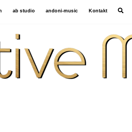
Se
h
ab studio
andoni-music
Kontakt